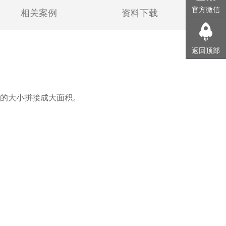
官方微信
相关案例
资料下载
返回顶部
件