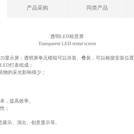
产品采购
同类产品
手机号码
电子邮