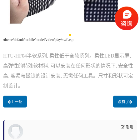
/theme/default/mobile/model/video/play/swf.asp
HTU-HF04半软系列, 柔性低于全软系列。柔性LED显示屏、
高弹性的特殊软材料, 可以安装在任何形状的情况下, 安全性
高, 容易与磁铁的设计安装, 无需任何工具。尺寸和形状可定
制设计。
上一条
没有了
刚刚